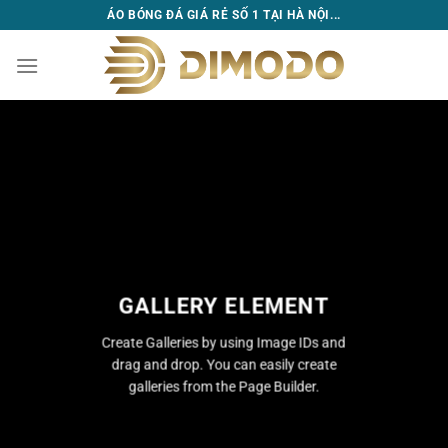
Bỏ
ÁO BÓNG ĐÁ GIÁ RẺ SỐ 1 TẠI HÀ NỘI...
qua
nội
dung
GALLERY ELEMENT
Create Galleries by using Image IDs and
drag and drop. You can easily create
galleries from the Page Builder.