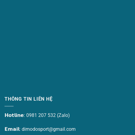
THÔNG TIN LIÊN HỆ
𝗛𝗼𝘁𝗹𝗶𝗻𝗲: 0981 207 532 (Zalo)
𝗘𝗺𝗮𝗶𝗹:
dimodosport@gmail.com