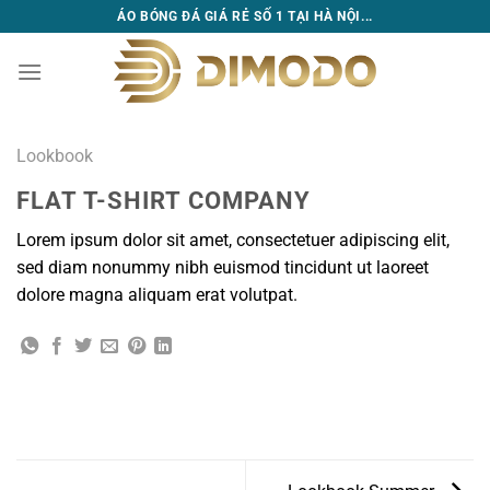
Bỏ
ÁO BÓNG ĐÁ GIÁ RẺ SỐ 1 TẠI HÀ NỘI...
qua
nội
dung
Lookbook
FLAT T-SHIRT COMPANY
Lorem ipsum dolor sit amet, consectetuer adipiscing elit,
sed diam nonummy nibh euismod tincidunt ut laoreet
dolore magna aliquam erat volutpat.