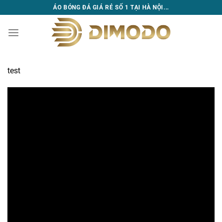
Bỏ
ÁO BÓNG ĐÁ GIÁ RẺ SỐ 1 TẠI HÀ NỘI...
qua
nội
dung
test