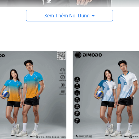
Xem Thêm Nội Dung
ỏa sáng trên sân đấu
tel
– gam màu mang lại cảm giác dịu mắt, trẻ trung và cực kỳ p
ứng thị giác nổi bật, thu hút mọi ánh nhìn khi ra sân.
tăng vẻ ngoài năng động đặc trưng của áo thể thao. Đây là lựa 
ể hiện phong cách đồng bộ, cá tính.
ẩn thể thao
n dành cho cả nam và nữ. Đường may tỉ mỉ, ôm nhẹ tôn dáng ng