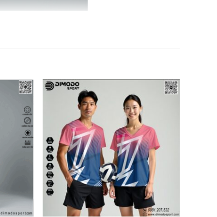
hù hợp cho môi trường thể thao hiện đại. Kết hợp
chọn lý tưởng cho các
câu lạc bộ bóng chuyền, đội
ười mặc, nhưng vẫn đảm bảo sự rộng rãi và linh