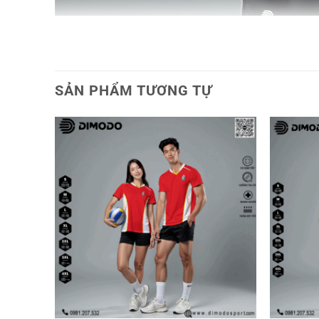
SẢN PHẨM TƯƠNG TỰ
unisex hồng pastel phối trắng
Thiết kế màu sắc tinh tế – T
Sản phẩm nổi bật với
tone màu chủ đạo là hồng pas
cùng các mảng trắng và xanh baby, chiếc áo tạo hiệu 
Họa tiết hình học được xử lý tinh tế, góp phần làm 
nhóm thể thao
hoặc nhóm bạn yêu vận động muốn th
Kiểu dáng unisex – Form chu
Áo được may theo
kiểu dáng unisex
, với form chuẩ