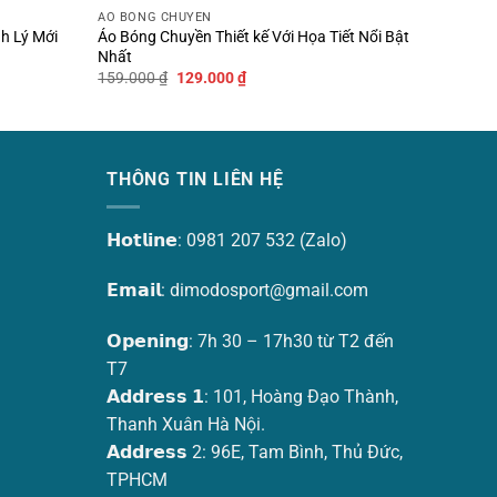
ÁO BÓNG CHUYỀN
h Lý Mới
Áo Bóng Chuyền Thiết kế Với Họa Tiết Nổi Bật
Nhất
Giá
Giá
159.000
₫
129.000
₫
gốc
hiện
là:
tại
159.000 ₫.
là:
 buổi tập luyện nặng hay các trận thi đấu kéo dài,
129.000 ₫.
THÔNG TIN LIÊN HỆ
𝗛𝗼𝘁𝗹𝗶𝗻𝗲: 0981 207 532 (Zalo)
ng, gym
hoặc mặc thường ngày theo phong cách
𝗘𝗺𝗮𝗶𝗹:
dimodosport@gmail.com
hoải mái tuyệt đối trong từng chuyển động!
𝗢𝗽𝗲𝗻𝗶𝗻𝗴: 7h 30 – 17h30 từ T2 đến
T7
𝗔𝗱𝗱𝗿𝗲𝘀𝘀 𝟭: 101, Hoàng Đạo Thành,
Thanh Xuân Hà Nội.
𝗔𝗱𝗱𝗿𝗲𝘀𝘀 2: 96E, Tam Bình, Thủ Đức,
TPHCM