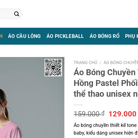
N
ÁO CẦU LÔNG
ÁO PICKLEBALL
ÁO BÓNG RỔ
PHỤ 
TRANG CHỦ
/
ÁO BÓNG CHUYỀ
Áo Bóng Chuyền 
Hồng Pastel Phố
thể thao unisex 
Giá
159.000
₫
129.00
gốc
Áo bóng chuyền thiết kế tone 
là:
baby, kiểu dáng unisex hiện đạ
159.000 