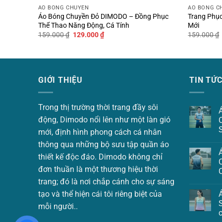
ÁO BÓNG CHUYỀN
ÁO BÓNG C
hoạt khi vận động mạnh. Đây là lựa chọn tuyệt vời ch
Phối
Áo Bóng Chuyền Đỏ DIMODO – Đồng Phục
Trang Phụ
Thể Thao Năng Động, Cá Tính
Mới
Chất liệu cao cấp – Đảm bảo 
Giá
Giá
159.000
₫
129.000
₫
159.000
₫
gốc
hiện
là:
tại
159.000 ₫.
là:
Sử dụng
sợi polyester cao cấp
, sản phẩm mang lại c
129.000 ₫.
áo vẫn giữ được sự thông thoáng, hạn chế tối đa tìn
GIỚI THIỆU
TIN TỨ
Đa năng – Phù hợp với mọi h
Trong thị trường thời trang đầy sôi
Với thiết kế tối ưu và chất liệu cao cấp, áo hoàn t
động, Dimodo nổi lên như một làn gió
năng động. Tính ứng dụng cao giúp bạn linh hoạt ph
mới, định hình phong cách cá nhân
thông qua những bộ sưu tập quần áo
Hãy sở hữu ngay mẫu áo bóng chuyền thiết kế phong
thiết kế độc đáo. Dimodo không chỉ
đơn thuần là một thương hiệu thời
trang; đó là nơi chắp cánh cho sự sáng
tạo và thể hiện cái tôi riêng biệt của
mỗi người..