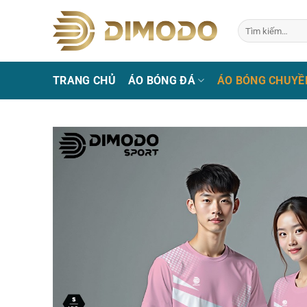
Bỏ
qua
Tìm
kiếm:
nội
dung
TRANG CHỦ
ÁO BÓNG ĐÁ
ÁO BÓNG CHUYỀ