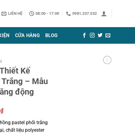
LIÊN HỆ
08:00 - 17:00
0981.207.532
KIỆN
CỬA HÀNG
BLOG
N
Thiết Kế
i Trắng – Mẫu
năng động
Giá
0
₫
hiện
hồng pastel phối trắng
tại
i, chất liệu polyester
₫.
là: