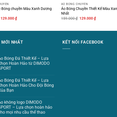
HUYỀN
ÁO BÓNG CHUYỀN
o sự phối hợp giữa thời trang và tính thực tiễn.
c Bóng chuyền Màu Xanh Dương
Áo Bóng Chuyền Thiết Kế Màu Xan
Nhất
thoáng khí & thoải mái
Giá
Giá
Giá
Giá
129.000
₫
159.000
₫
129.000
₫
gốc
hiện
gốc
hiện
là:
tại
là:
tại
159.000 ₫.
là:
159.000 ₫.
là:
ảm giác nhẹ nhàng, khô thoáng và hút ẩm cực nhanh. Dù là trong
129.000 ₫.
129.000 ₫.
h trạng khó chịu do mồ hôi gây ra.
C MỚI NHẤT
KẾT NỐI FACEBOOK
oạt động thể thao
Áo Bóng Đá Thiết Kế – Lựa
oàn phù hợp cho các hoạt động như
bóng chuyền, bóng đá, cầu lô
Chọn Hoàn Hảo từ DIMODO
ối đồ và sử dụng trong mọi hoàn cảnh thể thao.
SPORT
 cách này để vừa nổi bật trên sân lại vừa cảm nhận được sự t
Áo Bóng Đá Thiết Kế – Lựa
Chọn Hoàn Hảo Cho Đội Bóng
Của Bạn
Áo không logo DIMODO
SPORT – Lựa chọn hoàn hảo
cho mọi nhu cầu thể thao