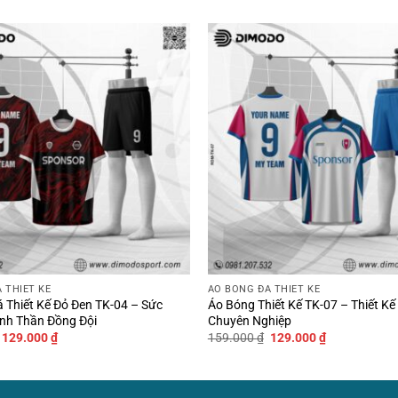
 THIẾT KẾ
ÁO BÓNG ĐÁ THIẾT KẾ
 Thiết Kế Đỏ Đen TK-04 – Sức
Áo Bóng Thiết Kế TK-07 – Thiết Kế 
nh Thần Đồng Đội
Chuyên Nghiệp
Giá
Giá
Giá
Giá
129.000
₫
159.000
₫
129.000
₫
gốc
hiện
gốc
hiện
là:
tại
là:
tại
159.000 ₫.
là:
159.000 ₫.
là:
129.000 ₫.
129.000 ₫.