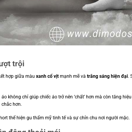
ợt trội
kết hợp giữa màu
xanh cổ vịt
mạnh mẽ và
trắng sáng hiện đại
.
 áo không chỉ giúp chiếc áo trở nên ‘chất’ hơn mà còn tăng hi
n chắc hơn.
ort thể hiện gu thẩm mỹ tinh tế và sự chỉn chu nơi người mặc.