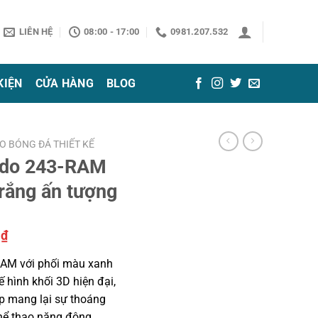
LIÊN HỆ
08:00 - 17:00
0981.207.532
KIỆN
CỬA HÀNG
BLOG
O BÓNG ĐÁ THIẾT KẾ
odo 243-RAM
trắng ấn tượng
Giá
0
₫
hiện
AM với phối màu xanh
tại
kế hình khối 3D hiện đại,
₫.
là:
ấp mang lại sự thoáng
129.000 ₫.
hể thao năng động.