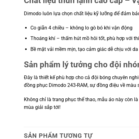
Chất liệu thun lạnh cao cấp – 
Dimodo luôn lựa chọn chất liệu kỹ lưỡng để đảm b
Co giãn 4 chiều – không lo gò bó khi vận động
Thoáng khí – thấm hút mồ hôi tốt, phù hợp với t
Bề mặt vải mềm mịn, tạo cảm giác dễ chịu với da
Sản phẩm lý tưởng cho đội nhó
Đây là thiết kế phù hợp cho cả đội bóng chuyên ng
đồng phục Dimodo 243-RAM, sự đồng điệu về màu sắc 
Không chỉ là trang phục thể thao, mẫu áo này còn l
mùa giải sắp tới!
SẢN PHẨM TƯƠNG TỰ