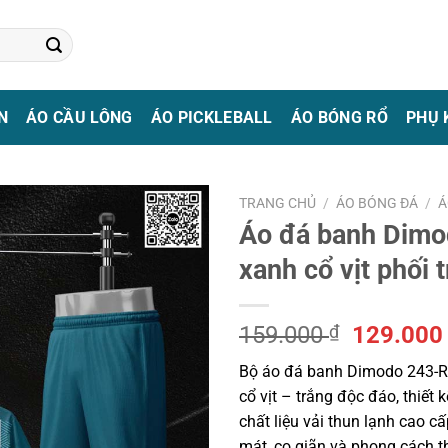
N
ÁO CẦU LÔNG
ÁO PICKLEBALL
ÁO BÓNG RỔ
PHỤ 
TRANG CHỦ
/
ÁO BÓNG ĐÁ
/
Á
Áo đá banh Dim
xanh cổ vịt phối 
Giá
159.000
₫
129.00
gốc
Bộ áo đá banh Dimodo 243-R
là:
cổ vịt – trắng độc đáo, thiết 
159.000 
chất liệu vải thun lạnh cao c
mát, co giãn và phong cách t