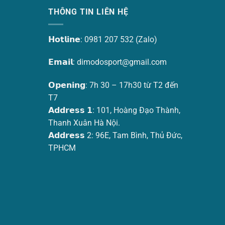
THÔNG TIN LIÊN HỆ
𝗛𝗼𝘁𝗹𝗶𝗻𝗲: 0981 207 532 (Zalo)
𝗘𝗺𝗮𝗶𝗹:
dimodosport@gmail.com
𝗢𝗽𝗲𝗻𝗶𝗻𝗴: 7h 30 – 17h30 từ T2 đến
T7
𝗔𝗱𝗱𝗿𝗲𝘀𝘀 𝟭: 101, Hoàng Đạo Thành,
Thanh Xuân Hà Nội.
𝗔𝗱𝗱𝗿𝗲𝘀𝘀 2: 96E, Tam Bình, Thủ Đức,
TPHCM