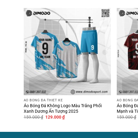
ÁO BÓNG ĐÁ THIẾT KẾ
ÁO BÓNG ĐÁ
àu Vàng
Áo Bóng Đá Không Logo Màu Trắng Phối
Áo Bóng Đá
Xanh Dương Ấn Tượng 2025
Mạnh và Ti
Giá
Giá
159.000
₫
129.000
₫
159.000
₫
gốc
hiện
là:
tại
159.000 ₫.
là:
129.000 ₫.