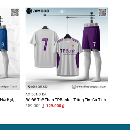
ÁO BÓNG ĐÁ
Nổi Bật,
Bộ Đồ Thể Thao TPBank – Trắng Tím Cá Tính
Giá
Giá
159.000
₫
129.000
₫
gốc
hiện
là:
tại
159.000 ₫.
là:
129.000 ₫.