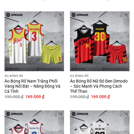
gốc
hiện
gốc
hiện
là:
tại
là:
tại
199.000 ₫.
là:
199.000 ₫.
là:
169.000 ₫.
169.000 ₫.
ÁO BÓNG RỔ
ÁO BÓNG RỔ
Áo Bóng Rổ Nam Trắng Phối
Áo Bóng Rổ Nữ Đỏ Đen Dimodo
Vàng Nổi Bật – Năng Động Và
– Sức Mạnh Và Phong Cách
Cá Tính
Thể Thao
Giá
Giá
Giá
Giá
199.000
₫
169.000
₫
199.000
₫
169.000
₫
gốc
hiện
gốc
hiện
là:
tại
là:
tại
199.000 ₫.
là:
199.000 ₫.
là:
169.000 ₫.
169.000 ₫.