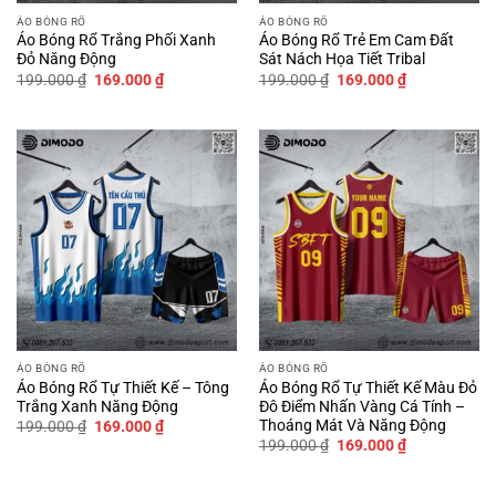
ÁO BÓNG RỔ
ÁO BÓNG RỔ
Áo Bóng Rổ Trắng Phối Xanh
Áo Bóng Rổ Trẻ Em Cam Đất
Đỏ Năng Động
Sát Nách Họa Tiết Tribal
Giá
Giá
Giá
Giá
199.000
₫
169.000
₫
199.000
₫
169.000
₫
gốc
hiện
gốc
hiện
là:
tại
là:
tại
199.000 ₫.
là:
199.000 ₫.
là:
169.000 ₫.
169.000 ₫.
ÁO BÓNG RỔ
ÁO BÓNG RỔ
Áo Bóng Rổ Tự Thiết Kế – Tông
Áo Bóng Rổ Tự Thiết Kế Màu Đỏ
Trắng Xanh Năng Động
Đô Điểm Nhấn Vàng Cá Tính –
Thoáng Mát Và Năng Động
Giá
Giá
199.000
₫
169.000
₫
gốc
hiện
Giá
Giá
199.000
₫
169.000
₫
là:
tại
gốc
hiện
199.000 ₫.
là:
là:
tại
169.000 ₫.
199.000 ₫.
là: