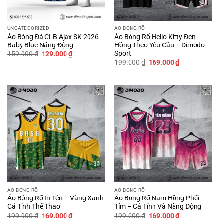
UNCATEGORIZED
ÁO BÓNG RỔ
Áo Bóng Đá CLB Ajax SK 2026 –
Áo Bóng Rổ Hello Kitty Đen
Baby Blue Năng Động
Hồng Theo Yêu Cầu – Dimodo
Sport
Giá
Giá
159.000
₫
129.000
₫
gốc
hiện
Giá
Giá
199.000
₫
169.000
₫
là:
tại
gốc
hiện
159.000 ₫.
là:
là:
tại
129.000 ₫.
199.000 ₫.
là:
169.000 ₫.
ÁO BÓNG RỔ
ÁO BÓNG RỔ
Áo Bóng Rổ In Tên – Vàng Xanh
Áo Bóng Rổ Nam Hồng Phối
Cá Tính Thể Thao
Tím – Cá Tính Và Năng Động
Giá
Giá
Giá
Giá
199.000
₫
169.000
₫
199.000
₫
169.000
₫