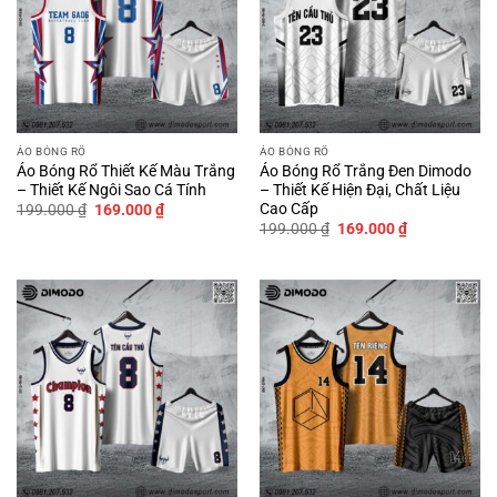
ÁO BÓNG RỔ
ÁO BÓNG RỔ
Áo Bóng Rổ Thiết Kế Màu Trắng
Áo Bóng Rổ Trắng Đen Dimodo
– Thiết Kế Ngôi Sao Cá Tính
– Thiết Kế Hiện Đại, Chất Liệu
Cao Cấp
Giá
Giá
199.000
₫
169.000
₫
gốc
hiện
Giá
Giá
199.000
₫
169.000
₫
là:
tại
gốc
hiện
199.000 ₫.
là:
là:
tại
169.000 ₫.
199.000 ₫.
là:
169.000 ₫.