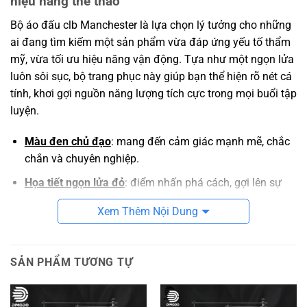
hiệu năng thể thao
Bộ áo đấu clb Manchester là lựa chọn lý tưởng cho những
ai đang tìm kiếm một sản phẩm vừa đáp ứng yếu tố thẩm
mỹ, vừa tối ưu hiệu năng vận động. Tựa như một ngọn lửa
luôn sôi sục, bộ trang phục này giúp bạn thể hiện rõ nét cá
tính, khơi gợi nguồn năng lượng tích cực trong mọi buổi tập
luyện.
Màu đen chủ đạo
: mang đến cảm giác mạnh mẽ, chắc
chắn và chuyên nghiệp.
Họa tiết ngọn lửa đỏ
: điểm nhấn phá cách, gợi lên sự
nhiệt huyết, đam mê thể thao và quyết tâm chiến thắng.
Xem Thêm Nội Dung
Chi tiết trắng như logo, số áo, sọc vai
: tạo sự sắc nét và
rõ ràng khi nhìn từ xa – đặc biệt phù hợp cho việc thi
đấu nhóm hoặc đội tuyển.
SẢN PHẨM TƯƠNG TỰ
Chất liệu chuyên dụng – vận động cả ngày
không lo bí bách