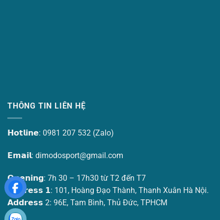
THÔNG TIN LIÊN HỆ
𝗛𝗼𝘁𝗹𝗶𝗻𝗲: 0981 207 532 (Zalo)
𝗘𝗺𝗮𝗶𝗹:
dimodosport@gmail.com
𝗢𝗽𝗲𝗻𝗶𝗻𝗴: 7h 30 – 17h30 từ T2 đến T7
𝗔𝗱𝗱𝗿𝗲𝘀𝘀 𝟭: 101, Hoàng Đạo Thành, Thanh Xuân Hà Nội.
𝗔𝗱𝗱𝗿𝗲𝘀𝘀 2: 96E, Tam Bình, Thủ Đức, TPHCM