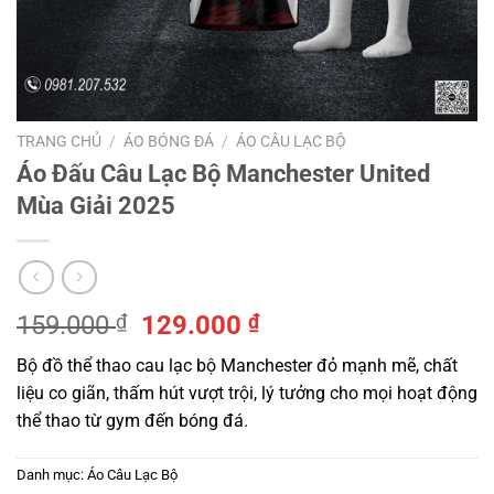
TRANG CHỦ
/
ÁO BÓNG ĐÁ
/
ÁO CÂU LẠC BỘ
Áo Đấu Câu Lạc Bộ Manchester United
Mùa Giải 2025
Giá
Giá
159.000
₫
129.000
₫
gốc
hiện
Bộ đồ thể thao cau lạc bộ Manchester đỏ mạnh mẽ, chất
là:
tại
liệu co giãn, thấm hút vượt trội, lý tưởng cho mọi hoạt động
159.000 ₫.
là:
thể thao từ gym đến bóng đá.
129.000 ₫.
Danh mục:
Áo Câu Lạc Bộ