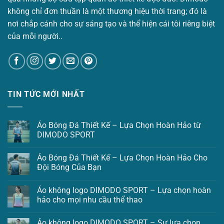
không chỉ đơn thuần là một thương hiệu thời trang; đó là
Dimodo Training Flame
không chỉ là trang phục – là ngôn
nơi chắp cánh cho sự sáng tạo và thể hiện cái tôi riêng biệt
ngữ truyền tải tinh thần thể thao của bạn!
của mỗi người..
TIN TỨC MỚI NHẤT
Áo Bóng Đá Thiết Kế – Lựa Chọn Hoàn Hảo từ
DIMODO SPORT
Áo Bóng Đá Thiết Kế – Lựa Chọn Hoàn Hảo Cho
Đội Bóng Của Bạn
Áo không logo DIMODO SPORT – Lựa chọn hoàn
hảo cho mọi nhu cầu thể thao
Áo không logo DIMODO SPORT – Sự lựa chọn