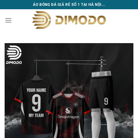
Bỏ
ÁO BÓNG ĐÁ GIÁ RẺ SỐ 1 TẠI HÀ NỘI...
qua
nội
dung