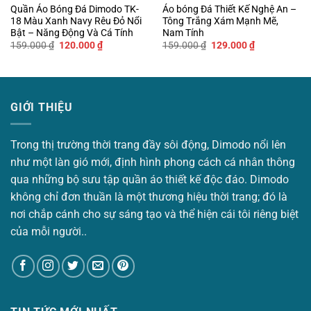
Quần Áo Bóng Đá Dimodo TK-
Áo bóng Đá Thiết Kế Nghệ An –
18 Màu Xanh Navy Rêu Đỏ Nổi
Tông Trắng Xám Mạnh Mẽ,
Bật – Năng Động Và Cá Tính
Nam Tính
Giá
Giá
Giá
Giá
159.000
₫
120.000
₫
159.000
₫
129.000
₫
gốc
hiện
gốc
hiện
là:
tại
là:
tại
159.000 ₫.
là:
159.000 ₫.
là:
120.000 ₫.
129.000 ₫.
GIỚI THIỆU
Trong thị trường thời trang đầy sôi động, Dimodo nổi lên
như một làn gió mới, định hình phong cách cá nhân thông
qua những bộ sưu tập quần áo thiết kế độc đáo. Dimodo
không chỉ đơn thuần là một thương hiệu thời trang; đó là
nơi chắp cánh cho sự sáng tạo và thể hiện cái tôi riêng biệt
của mỗi người..