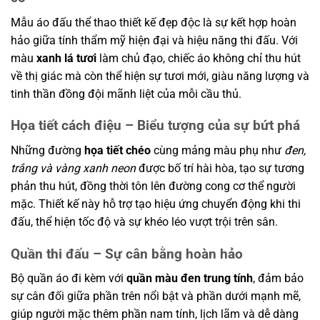
Mẫu áo đấu thể thao thiết kế đẹp độc là sự kết hợp hoàn
hảo giữa tính thẩm mỹ hiện đại và hiệu năng thi đấu. Với
màu
xanh lá tươi
làm chủ đạo, chiếc áo không chỉ thu hút
về thị giác mà còn thể hiện sự tươi mới, giàu năng lượng và
tinh thần đồng đội mãnh liệt của mỗi cầu thủ.
Họa tiết cách điệu – Biểu tượng của sự bứt phá
Những đường
họa tiết chéo
cùng mảng màu phụ như
đen,
trắng và vàng xanh neon
được bố trí hài hòa, tạo sự tương
phản thu hút, đồng thời tôn lên đường cong cơ thể người
mặc. Thiết kế này hỗ trợ tạo hiệu ứng chuyển động khi thi
đấu, thể hiện tốc độ và sự khéo léo vượt trội trên sân.
Quần thi đấu – Sự cân bằng hoàn hảo
Bộ quần áo đi kèm với
quần màu đen trung tính
, đảm bảo
sự cân đối giữa phần trên nổi bật và phần dưới mạnh mẽ,
giúp người mặc thêm phần nam tính, lịch lãm và dễ dàng