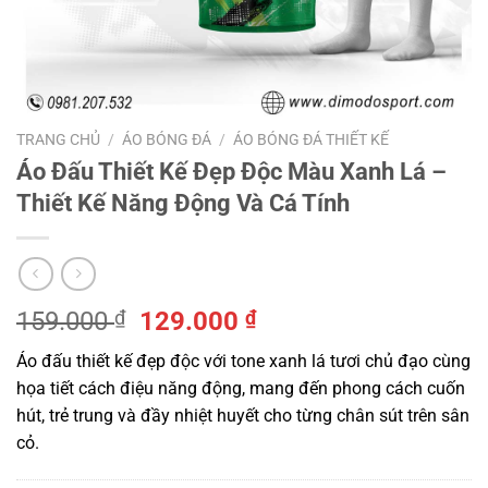
TRANG CHỦ
/
ÁO BÓNG ĐÁ
/
ÁO BÓNG ĐÁ THIẾT KẾ
Áo Đấu Thiết Kế Đẹp Độc Màu Xanh Lá –
Thiết Kế Năng Động Và Cá Tính
Giá
Giá
159.000
₫
129.000
₫
gốc
hiện
Áo đấu thiết kế đẹp độc với tone xanh lá tươi chủ đạo cùng
là:
tại
họa tiết cách điệu năng động, mang đến phong cách cuốn
159.000 ₫.
là:
hút, trẻ trung và đầy nhiệt huyết cho từng chân sút trên sân
129.000 ₫.
cỏ.