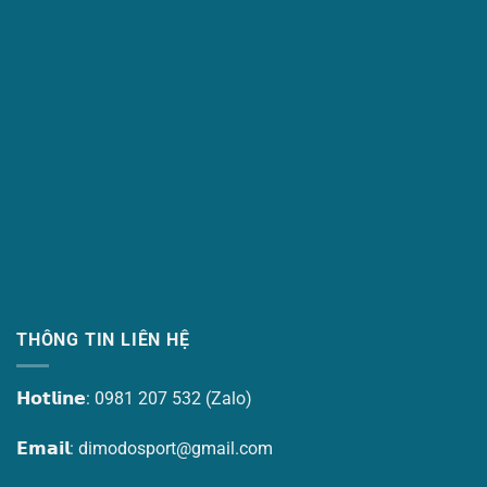
THÔNG TIN LIÊN HỆ
𝗛𝗼𝘁𝗹𝗶𝗻𝗲: 0981 207 532 (Zalo)
𝗘𝗺𝗮𝗶𝗹:
dimodosport@gmail.com