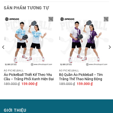
SẢN PHẨM TƯƠNG TỰ
ÁO PICKELBALL
ÁO PICKELBALL
Áo Pickelball Thiết Kế Theo Yêu
Bộ Quần Áo Pickleball – Tím
Cầu – Trắng Phối Xanh Hiện Đại
Trắng Thể Thao Năng Động
Giá
Giá
Giá
Giá
189.000
₫
159.000
₫
189.000
₫
159.000
₫
gốc
hiện
gốc
hiện
là:
tại
là:
tại
189.000 ₫.
là:
189.000 ₫.
là:
159.000 ₫.
159.000 ₫.
GIỚI THIỆU