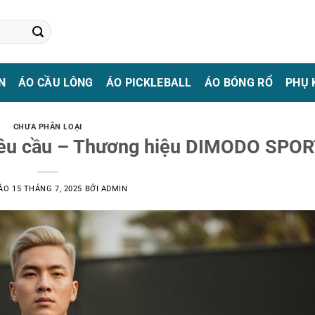
N
ÁO CẦU LÔNG
ÁO PICKLEBALL
ÁO BÓNG RỔ
PHỤ 
CHƯA PHÂN LOẠI
yêu cầu – Thương hiệu DIMODO SPO
VÀO
15 THÁNG 7, 2025
BỞI
ADMIN