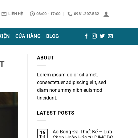
LIÊN HỆ
08:00 - 17:00
0981.207.532
KIỆN
CỬA HÀNG
BLOG
ABOUT
RT
Lorem ipsum dolor sit amet,
consectetuer adipiscing elit, sed
diam nonummy nibh euismod
tincidunt.
LATEST POSTS
Áo Bóng Đá Thiết Kế – Lựa
16
Th9
Chọn Hoàn Hảo từ DIMODO