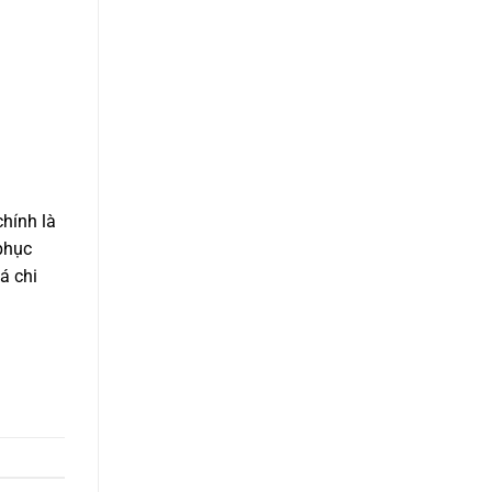
hính là
phục
á chi