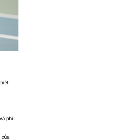
biệt:
 và phù
u của