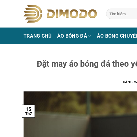
Bỏ
qua
Tìm
kiếm:
nội
dung
TRANG CHỦ
ÁO BÓNG ĐÁ
ÁO BÓNG CHUYỀ
Đặt may áo bóng đá theo 
ĐĂNG 
15
Th7