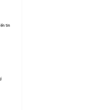
ến tin
á