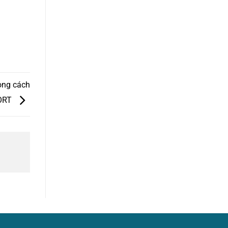
ong cách
ORT