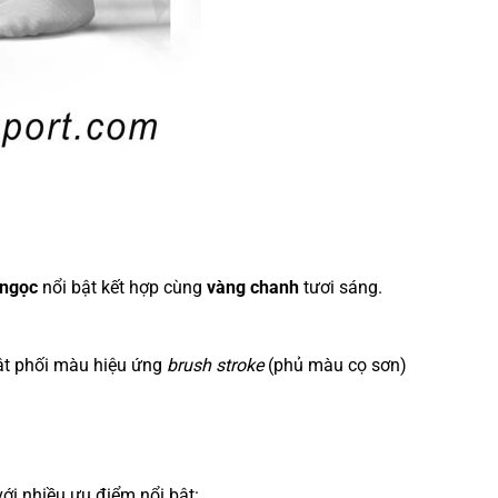
 ngọc
nổi bật kết hợp cùng
vàng chanh
tươi sáng.
huật phối màu hiệu ứng
brush stroke
(phủ màu cọ sơn)
ới nhiều ưu điểm nổi bật: