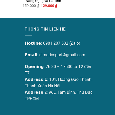
– Năng Động và Cá Tính
Giá
Giá
159.000
₫
129.000
₫
gốc
hiện
là:
tại
159.000 ₫.
là:
129.000 ₫.
THÔNG TIN LIÊN HỆ
𝗛𝗼𝘁𝗹𝗶𝗻𝗲: 0981 207 532 (Zalo)
𝗘𝗺𝗮𝗶𝗹:
dimodosport@gmail.com
𝗢𝗽𝗲𝗻𝗶𝗻𝗴: 7h 30 – 17h30 từ T2 đến
T7
𝗔𝗱𝗱𝗿𝗲𝘀𝘀 𝟭: 101, Hoàng Đạo Thành,
Thanh Xuân Hà Nội.
𝗔𝗱𝗱𝗿𝗲𝘀𝘀 2: 96E, Tam Bình, Thủ Đức,
TPHCM