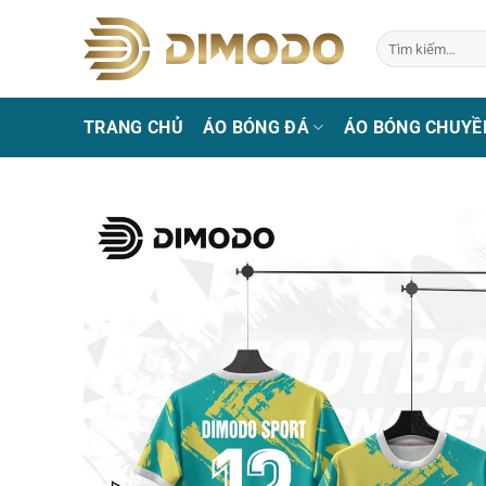
Bỏ
qua
Tìm
kiếm:
nội
dung
TRANG CHỦ
ÁO BÓNG ĐÁ
ÁO BÓNG CHUYỀ