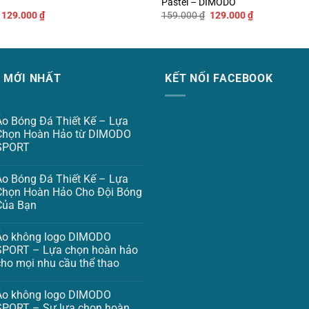
Pastel – DIMODO
Giá
Giá
Giá
Giá
129.000
₫
159.000
₫
129.000
₫
gốc
hiện
gốc
hiện
là:
tại
là:
tại
159.000 ₫.
là:
159.000 ₫.
là:
129.000 ₫.
129.000 ₫.
C MỚI NHẤT
KẾT NỐI FACEBOOK
Áo Bóng Đá Thiết Kế – Lựa
Chọn Hoàn Hảo từ DIMODO
SPORT
Áo Bóng Đá Thiết Kế – Lựa
Chọn Hoàn Hảo Cho Đội Bóng
Của Bạn
Áo không logo DIMODO
SPORT – Lựa chọn hoàn hảo
cho mọi nhu cầu thể thao
Áo không logo DIMODO
SPORT – Sự lựa chọn hoàn