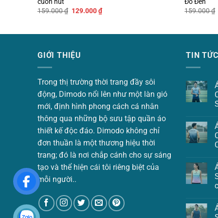
cuốn hút
Đỏ Đen
Giá
Giá
159.000
₫
129.000
₫
159.000
₫
gốc
hiện
là:
tại
159.000 ₫.
là:
129.000 ₫.
GIỚI THIỆU
TIN TỨ
Trong thị trường thời trang đầy sôi
động, Dimodo nổi lên như một làn gió
mới, định hình phong cách cá nhân
thông qua những bộ sưu tập quần áo
thiết kế độc đáo. Dimodo không chỉ
đơn thuần là một thương hiệu thời
trang; đó là nơi chắp cánh cho sự sáng
tạo và thể hiện cái tôi riêng biệt của
mỗi người..