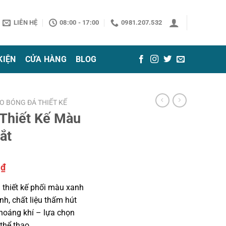
LIÊN HỆ
08:00 - 17:00
0981.207.532
KIỆN
CỬA HÀNG
BLOG
O BÓNG ĐÁ THIẾT KẾ
Thiết Kế Màu
ắt
Giá
0
₫
hiện
i thiết kế phối màu xanh
tại
nh, chất liệu thấm hút
₫.
là:
thoáng khí – lựa chọn
129.000 ₫.
thể thao.