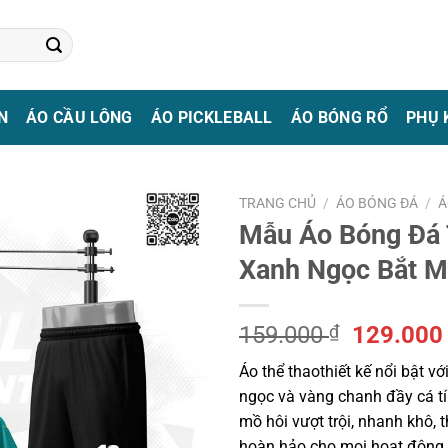
N
ÁO CẦU LÔNG
ÁO PICKLEBALL
ÁO BÓNG RỔ
PHỤ 
TRANG CHỦ
/
ÁO BÓNG ĐÁ
/
Á
Mẫu Áo Bóng Đá 
Xanh Ngọc Bắt M
Giá
159.000
₫
129.00
gốc
Áo thể thaothiết kế nổi bật vớ
là:
ngọc và vàng chanh đầy cá tí
159.000 
mồ hôi vượt trội, nhanh khô, 
hoàn hảo cho mọi hoạt động 