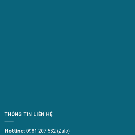
THÔNG TIN LIÊN HỆ
𝗛𝗼𝘁𝗹𝗶𝗻𝗲: 0981 207 532 (Zalo)