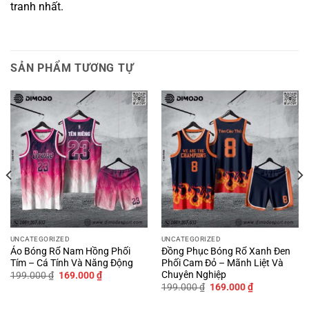
tranh nhất.
SẢN PHẨM TƯƠNG TỰ
UNCATEGORIZED
UNCATEGORIZED
Áo Bóng Rổ Nam Hồng Phối
Đồng Phục Bóng Rổ Xanh Đen
Tím – Cá Tính Và Năng Động
Phối Cam Đỏ – Mãnh Liệt Và
Chuyên Nghiệp
Giá
Giá
199.000
₫
169.000
₫
gốc
hiện
Giá
Giá
199.000
₫
169.000
₫
là:
tại
gốc
hiện
199.000 ₫.
là:
là:
tại