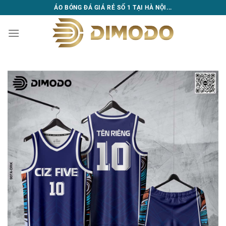
Bỏ
ÁO BÓNG ĐÁ GIÁ RẺ SỐ 1 TẠI HÀ NỘI...
qua
nội
dung