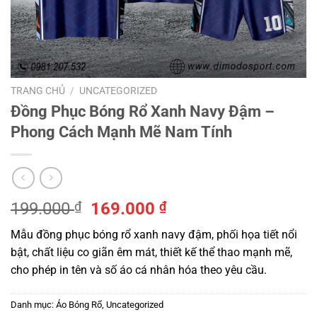
TRANG CHỦ
/
UNCATEGORIZED
Đồng Phục Bóng Rổ Xanh Navy Đậm –
Phong Cách Mạnh Mẽ Nam Tính
Giá
Giá
199.000
₫
169.000
₫
gốc
hiện
Mẫu đồng phục bóng rổ xanh navy đậm, phối họa tiết nổi
là:
tại
bật, chất liệu co giãn êm mát, thiết kế thể thao mạnh mẽ,
199.000 ₫.
là:
cho phép in tên và số áo cá nhân hóa theo yêu cầu.
169.000 ₫.
Danh mục:
Áo Bóng Rổ
,
Uncategorized