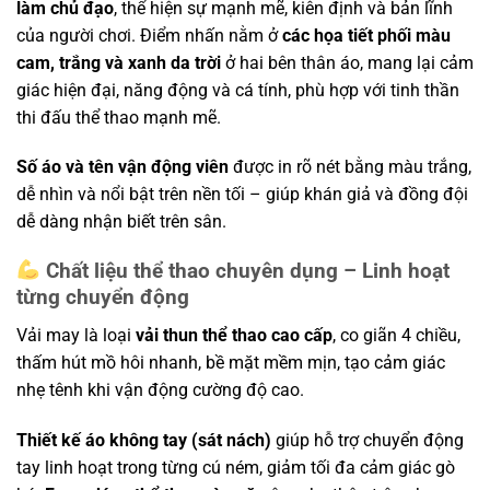
làm chủ đạo
, thể hiện sự mạnh mẽ, kiên định và bản lĩnh
của người chơi. Điểm nhấn nằm ở
các họa tiết phối màu
cam, trắng và xanh da trời
ở hai bên thân áo, mang lại cảm
giác hiện đại, năng động và cá tính, phù hợp với tinh thần
thi đấu thể thao mạnh mẽ.
Số áo và tên vận động viên
được in rõ nét bằng màu trắng,
dễ nhìn và nổi bật trên nền tối – giúp khán giả và đồng đội
dễ dàng nhận biết trên sân.
Chất liệu thể thao chuyên dụng – Linh hoạt
từng chuyển động
Vải may là loại
vải thun thể thao cao cấp
, co giãn 4 chiều,
thấm hút mồ hôi nhanh, bề mặt mềm mịn, tạo cảm giác
nhẹ tênh khi vận động cường độ cao.
Thiết kế áo không tay (sát nách)
giúp hỗ trợ chuyển động
tay linh hoạt trong từng cú ném, giảm tối đa cảm giác gò