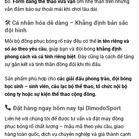
bó.
Form dáng thể thao vừa vặn
ôm nhẹ thân trên nhưng
vẫn đảm bảo sự thoải mái khi chơi lâu dài.
🛠 Cá nhân hóa dễ dàng – Khẳng định bản sắc
đội hình
Mỗi bộ đồng phục bóng rổ này đều có thể
in tên riêng và
số áo theo yêu cầu
, giúp bạn và đội bóng
khẳng định
phong cách và cá tính riêng biệt
. Đây cũng là cách để tăng
sự gắn kết và tinh thần đồng đội khi thi đấu.
Sản phẩm phù hợp cho
các giải đấu phong trào, đội bóng
học sinh – sinh viên, câu lạc bộ thể thao, tổ chức nội bộ
công ty hoặc sự kiện thể thao cộng đồng.
Đặt hàng ngay hôm nay tại DimodoSport
Liên hệ với chúng tôi để được tư vấn và đặt may đồng
phục bóng rổ chất lượng – mẫu mã theo yêu cầu, giao
hàng toàn quốc, dịch vụ chuyên nghiệp và giá thành cạnh